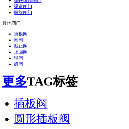
铸铁镶铜闸门
渠道闸门
螺旋闸门
其他阀门
插板阀
闸阀
截止阀
止回阀
球阀
蝶阀
更多
TAG标签
插板阀
圆形插板阀